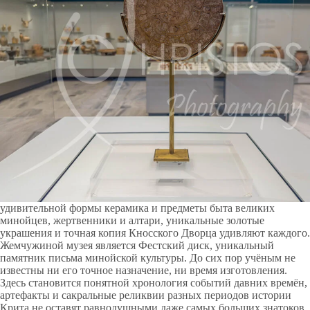
удивительной формы керамика и предметы быта великих
минойцев, жертвенники и алтари, уникальные золотые
украшения и точная копия Кносского Дворца удивляют каждого.
Жемчужиной музея является Фестский диск, уникальный
памятник письма минойской культуры. До сих пор учёным не
известны ни его точное назначение, ни время изготовления.
Здесь становится понятной хронология событий давних времён,
артефакты и сакральные реликвии разных периодов истории
Крита не оставят равнодушными даже самых больших знатоков