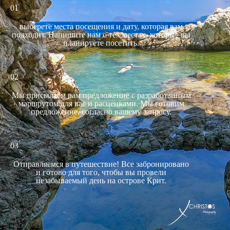
01
выберете места посещения и дату, которая вам
подходит. Напишите нам о тех местах, которые вы
планируете посетить.
02
Мы присылаем вам предложение с разработанным
маршрутом для вас и расценками. Мы готовим
предложение, согласно вашему запросу.
03
Отправляемся в путешествие! Все забронировано
и готово для того, чтобы вы провели
незабываемый день на острове Крит.