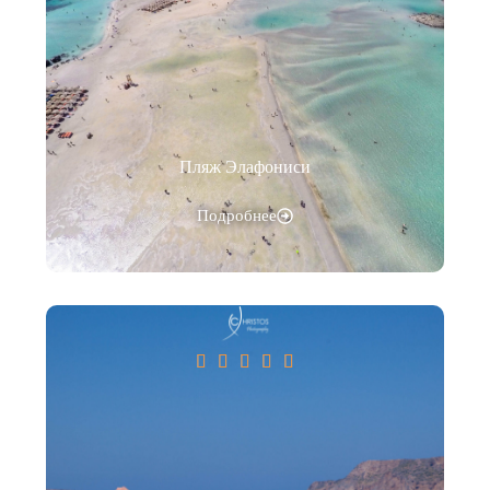
Пляж Элафониси
Подробнее




