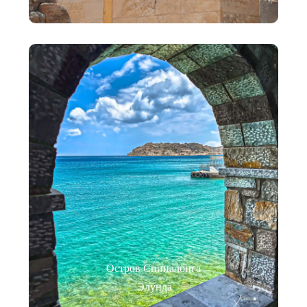
Остров Спиналонга
Элунда