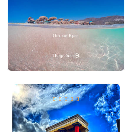
Остров Крит
Подробнее




