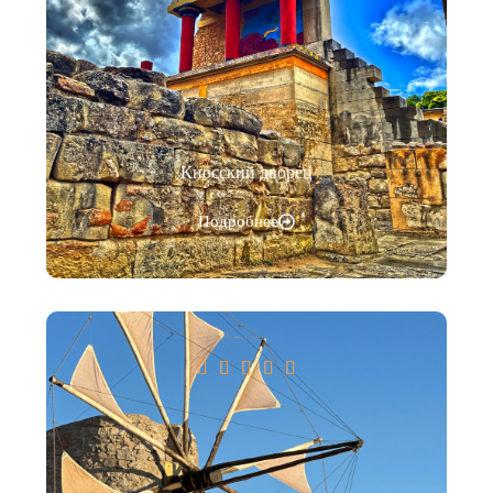
Кносский дворец
Подробнее




