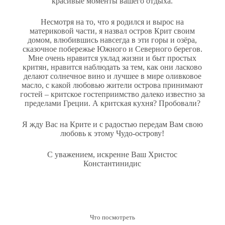
красивые моменты вашего отдыха.
Несмотря на то, что я родился и вырос на
материковой части, я назвал остров Крит своим
домом, влюбившись навсегда в эти горы и озёра,
сказочное побережье Южного и Северного берегов.
Мне очень нравится уклад жизни и быт простых
критян, нравится наблюдать за тем, как они ласково
делают солнечное вино и лучшее в мире оливковое
масло, с какой любовью жители острова принимают
гостей – критское гостеприимство далеко известно за
пределами Греции. А критская кухня? Пробовали?
Я жду Вас на Крите и с радостью передам Вам свою
любовь к этому Чудо-острову!
С уважением, искренне Ваш Христос
Константинидис
Что посмотреть