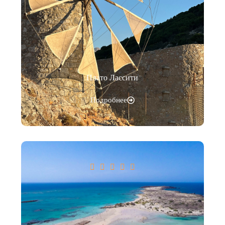
Плато Лассити
Подробнее




