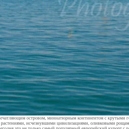
впечатляющим островом, миниатюрным континентом с крутыми г
 растениями, исчезнувшими цивилизациями, оливковыми рощам
егодня это не только самый популярный европейский курорт с р