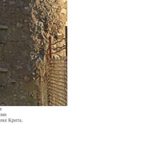
е
ыми
ике Крита.