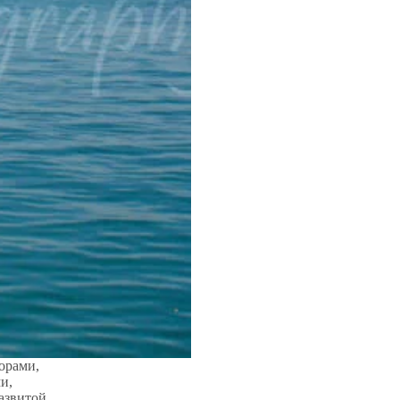
орами,
и,
азвитой