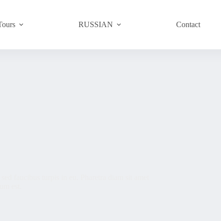
Tours
RUSSIAN
Contact
sed faucibus turpis in eu. Pharetra diam sit amet
dum est.