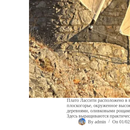
Плато Лассити расположено в в
плоскогорье, окруженное выс
деревнями, оливковыми рощами
Здесь выращиваются практиче
By
admin
On
01/02